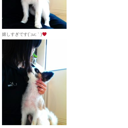
嬉しすぎです(´;ω;｀)