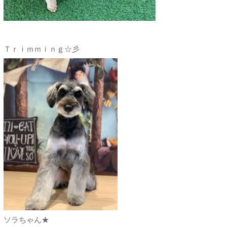
Ｔｒｉｍｍｉｎｇ☆彡
ソラちゃん★