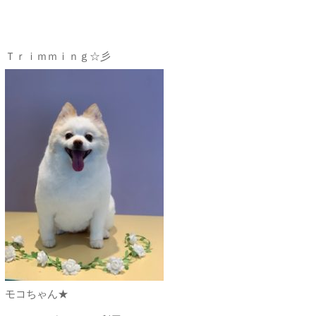
Ｔｒｉｍｍｉｎｇ☆彡
モコちゃん★