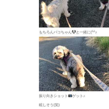
もちろんパコちゃん
と一緒に(^^♪
振り向きショット
ゲット♪
眩しそう(笑)