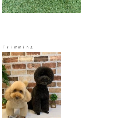
Ｔｒｉｍｍｉｎｇ