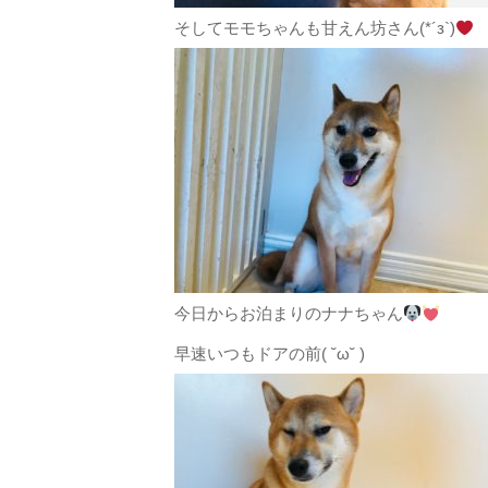
そしてモモちゃんも甘えん坊さん(*´з`)
今日からお泊まりのナナちゃん
早速いつもドアの前( ˘ω˘ )