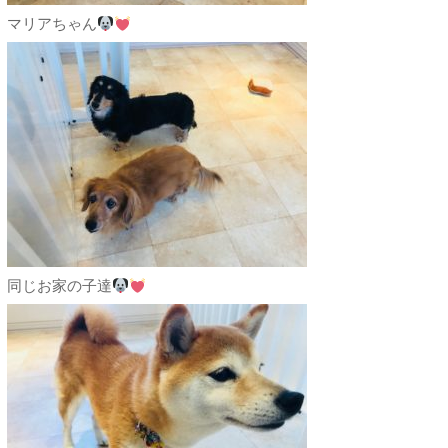
マリアちゃん
同じお家の子達