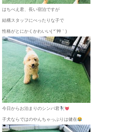
はちべえ君、長い宿泊ですが
結構スタッフにべったりな子で
性格がとにかくかわいい( *´艸｀)
今日からお泊まりのシンバ君
子犬ならではのやんちゃっぷりは健在