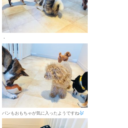
・
パンもおもちゃが気に入ったようですね