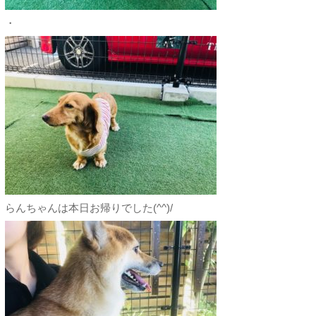
・
らんちゃんは本日お帰りでした(^^)/