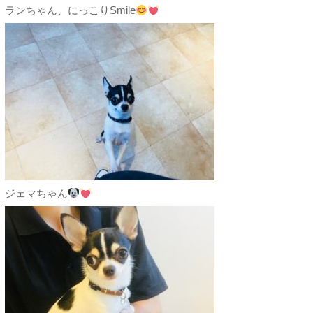
ランちゃん、にっこりSmile
ジェマちゃん