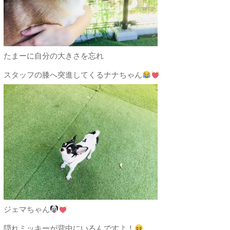
たまーに自分の大きさを忘れ
スタッフの膝へ突進してくるナナちゃん
ジェマちゃん
隠れミッキーが背中にいるんですよ！