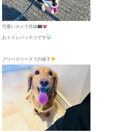
可愛いカメラ目線
おトイレバッチリです
フリースペースでの様子