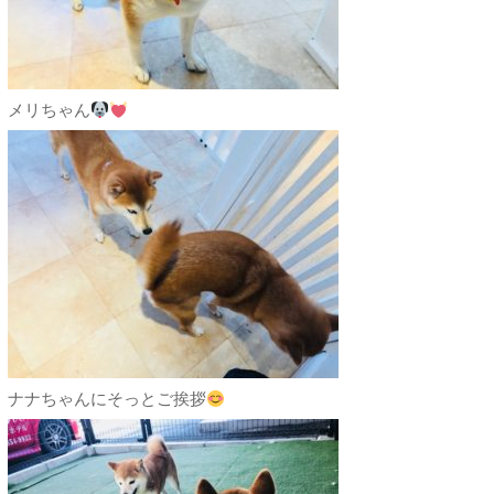
メリちゃん
ナナちゃんにそっとご挨拶