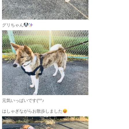
グリちゃん
元気いっぱいです(^^♪
はしゃぎながらお散歩しました